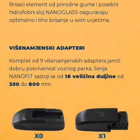
Brisaći element od prirodne gume i posebni
hidrofobni sloj NANOGLASS osiguravaju
optimalno i tiho brisanje u svim uvjetima.
VIŠENAMJENSKI ADAPTERI
Komplet od 9 višenamjenskih adaptera jamči
dobru pokrivenost voznog parka. Serija
NANOFIT sastoji se od
16 veličina duljine
od
350
do
800
mm