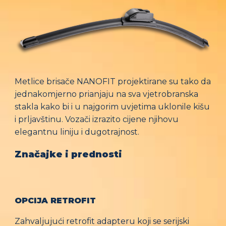
Metlice brisače NANOFIT projektirane su tako da
jednakomjerno prianjaju na sva vjetrobranska
stakla kako bi i u najgorim uvjetima uklonile kišu
i prljavštinu. Vozači izrazito cijene njihovu
elegantnu liniju i dugotrajnost.
Značajke i prednosti
OPCIJA RETROFIT
Zahvaljujući retrofit adapteru koji se serijski