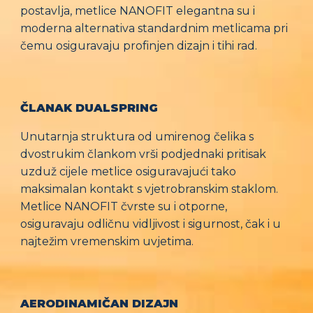
postavlja, metlice NANOFIT elegantna su i
moderna alternativa standardnim metlicama pri
čemu osiguravaju profinjen dizajn i tihi rad.
ČLANAK DUALSPRING
Unutarnja struktura od umirenog čelika s
dvostrukim člankom vrši podjednaki pritisak
uzduž cijele metlice osiguravajući tako
maksimalan kontakt s vjetrobranskim staklom.
Metlice NANOFIT čvrste su i otporne,
osiguravaju odličnu vidljivost i sigurnost, čak i u
najtežim vremenskim uvjetima.
AERODINAMIČAN DIZAJN